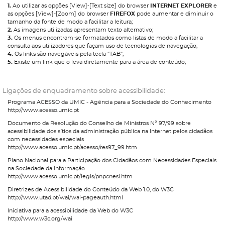
1.
Ao utilizar as opções [View]-[Text size] do browser
INTERNET EXPLORER
e
as opções [View]-[Zoom] do browser
FIREFOX
pode aumentar e diminuir o
tamanho da fonte de modo a facilitar a leitura;
2.
As imagens utilizadas apresentam texto alternativo;
3.
Os menus encontram-se formatados como listas de modo a facilitar a
consulta aos utilizadores que façam uso de tecnologias de navegação;
4.
Os links são navegáveis pela tecla "TAB";
5.
Existe um link que o leva diretamente para a área de conteúdo;
Ligações de enquadramento sobre acessibilidade:
Programa ACESSO da UMIC - Agência para a Sociedade do Conhecimento
http://www.acesso.umic.pt
Documento da Resolução do Conselho de Ministros Nº 97/99 sobre
acessibilidade dos sítios da administração pública na Internet pelos cidadãos
com necessidades especiais
http://www.acesso.umic.pt/acesso/res97_99.htm
Plano Nacional para a Participação dos Cidadãos com Necessidades Especiais
na Sociedade da Informação
http://www.acesso.umic.pt/legis/pnpcnesi.htm
Diretrizes de Acessibilidade do Conteúdo da Web 1.0, do W3C
http://www.utad.pt/wai/wai-pageauth.html
Iniciativa para a acessibilidade da Web do W3C
http://www.w3c.org/wai