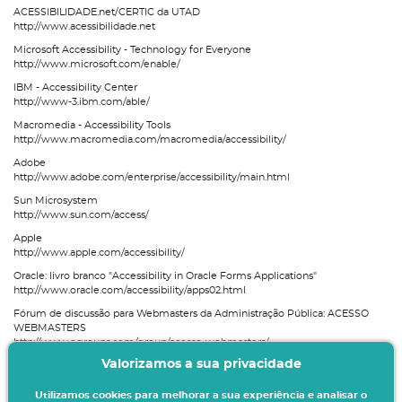
ACESSIBILIDADE.net/CERTIC da UTAD
http://www.acessibilidade.net
Microsoft Accessibility - Technology for Everyone
http://www.microsoft.com/enable/
IBM - Accessibility Center
http://www-3.ibm.com/able/
Macromedia - Accessibility Tools
http://www.macromedia.com/macromedia/accessibility/
Adobe
http://www.adobe.com/enterprise/accessibility/main.html
Sun Microsystem
http://www.sun.com/access/
Apple
http://www.apple.com/accessibility/
Oracle: livro branco "Accessibility in Oracle Forms Applications"
http://www.oracle.com/accessibility/apps02.html
Fórum de discussão para Webmasters da Administração Pública: ACESSO
WEBMASTERS
http://www.egroups.com/group/acesso-webmasters/
Valorizamos a sua privacidade
Web@x - Benchmarking da Acessibilidade Web da AP Portuguesa
http://www.acesso.umic.pt/webax
Utilizamos cookies para melhorar a sua experiência e analisar o