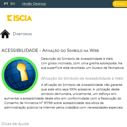
PT
EN
Versão Desktop
Entrar
Diretórios
A
C
E
S
S
I
B
I
L
I
D
A
D
E
-
A
f
i
x
a
ç
ã
o
d
o
S
í
m
b
o
l
o
n
a
W
e
b
Descrição do Símbolo de Acessibilidade à Web
Um globo inclinado, com uma grelha sobreposta. Na
sua superfície está recortado um buraco de fechadura.
Afixação do Símbolo de Acessibilidade à Web
A afixação do Símbolo de Acessibilidade não garante
que este sítio seja 100% acessível. A utilização deste
símbolo demonstra, unicamente, um esforço em
aumentar a acessibilidade deste sítio em conformidade com a Resolução do
Conselho de Ministros Nº 97/99 sobre acessibilidade dos sítios da
administração pública na Internet pelos cidadãos com necessidades especiais;
Dicas de Ajuda